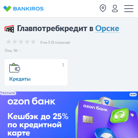
Главпотребкредит в
Орске
0 из 5 (0 голосов)
Лиц. № -
1
Кредиты
РЕКЛАМА