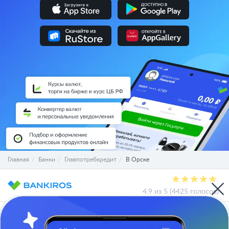
Главная
Банки
Главпотребкредит
В Орске
4.9 из 5 (4425 голосов)