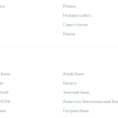
рск
Рязань
Новороссийск
Севастополь
Киров
 Банк
Алеф-Банк
нк
Калуга
лсиб
Земский банк
М.РФ
Азиатско-Тихоокеанский Ба
анк
Газтрансбанк