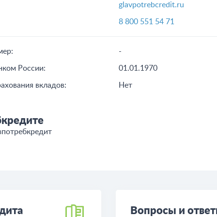
glavpotrebcredit.ru
8 800 551 54 71
мер:
-
нком России:
01.01.1970
рахования вкладов:
Нет
бкредите
впотребкредит
дита
Вопросы и отве