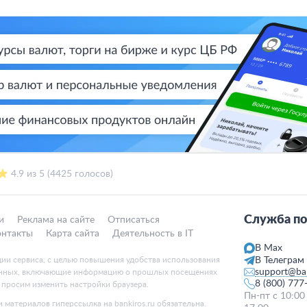
4.9 из 5 (4425 голосов)
Служба по
и
Реклама на сайте
Отписаться
онтакты
Карта сайта
Деятельность в IT
В Max
ции сервиса, с целью повышения удобства использования
В Телеграм
support@ban
данных, включающие информацию о прошлых посещениях
8 (800) 777
, просим изменить настройки браузера.
Пн-пт с 10:00
 материалов гиперссылка на bankiros.ru обязательна.