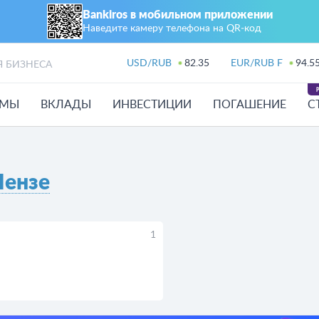
Bankiros в мобильном приложении
Наведите камеру телефона на QR‑код
USD/RUB
82.35
EUR/RUB F
94.5
Я БИЗНЕСА
ЙМЫ
ВКЛАДЫ
ИНВЕСТИЦИИ
ПОГАШЕНИЕ
С
Пензе
1