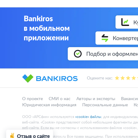
Bankiros
в мобильном
приложении
Оцените нас:
О проекте
СМИ о нас
Авторы и эксперты
Ваканси
Юридическая информация
Персональные данные
К
ООО «АРСфин» используются
«cookie» файлы
, для индивидуализа
веб-сайта. «Cookie» представляют собой небольшие фрагменты 
веб-сайта. Если вы не согласны с использованием файлов «cookie»
Отзыв о сайте
© 2015 - 2026 Bankiros.ru Все права защищены. При использовании