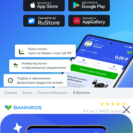
Главная
Банки
Главпотребкредит
В Брянске
4.9 из 5 (4425 голосов)