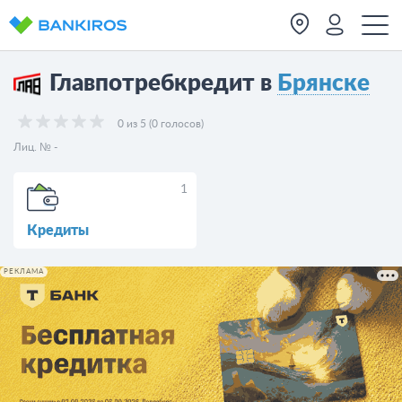
Главпотребкредит в
Брянске
0 из 5 (0 голосов)
Лиц. № -
1
Кредиты
РЕКЛАМА