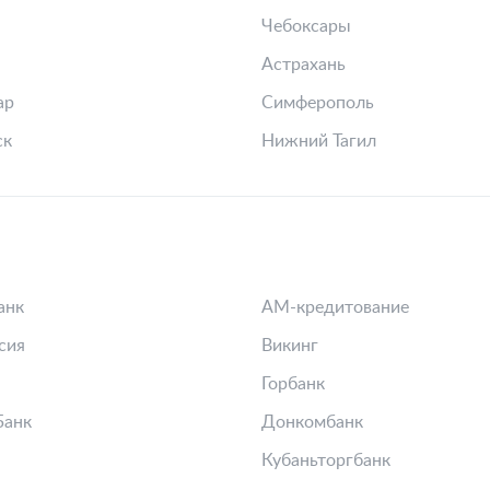
Чебоксары
Астрахань
ар
Симферополь
ск
Нижний Тагил
анк
АМ-кредитование
сия
Викинг
Горбанк
Банк
Донкомбанк
Кубаньторгбанк