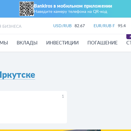
Bankiros в мобильном приложении
Наведите камеру телефона на QR‑код
USD/RUB
82.67
EUR/RUB F
95.4
Я БИЗНЕСА
ЙМЫ
ВКЛАДЫ
ИНВЕСТИЦИИ
ПОГАШЕНИЕ
С
Иркутске
1