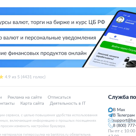
4.9 из 5 (4431 голос)
Служба по
и
Реклама на сайте
Отписаться
онтакты
Карта сайта
Деятельность в IT
В Max
ции сервиса, с целью повышения удобства использования
В Телеграм
support@ban
данных, включающие информацию о прошлых посещениях
8 (800) 777
, просим изменить настройки браузера.
Пн-пт с 10:00
 материалов гиперссылка на bankiros.ru обязательна.