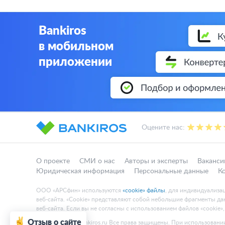
Bankiros
в мобильном
приложении
Оцените нас:
О проекте
СМИ о нас
Авторы и эксперты
Ваканси
Юридическая информация
Персональные данные
К
ООО «АРСфин» используются
«cookie» файлы
, для индивидуализа
веб-сайта. «Cookie» представляют собой небольшие фрагменты 
веб-сайта. Если вы не согласны с использованием файлов «cookie»
Отзыв о сайте
© 2015 - 2026 Bankiros.ru Все права защищены. При использовании