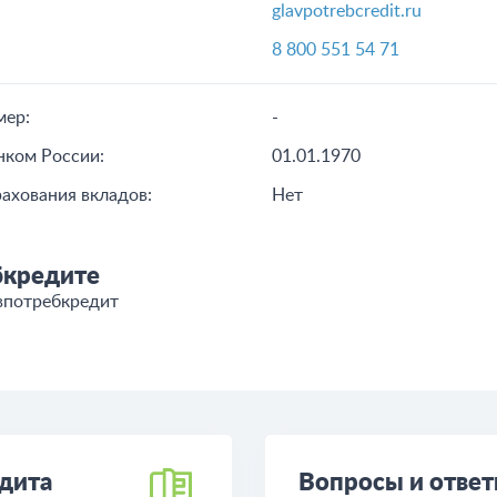
glavpotrebcredit.ru
8 800 551 54 71
мер:
-
нком России:
01.01.1970
рахования вкладов:
Нет
бкредите
впотребкредит
дита
Вопросы и отве