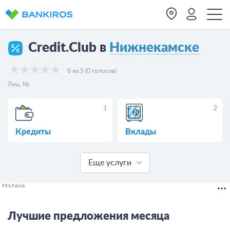
Credit.Club в
Нижнекамске
0 из 5 (0 голосов)
Лиц. №
1
2
Кредиты
Вклады
Еще услуги
РЕКЛАМА