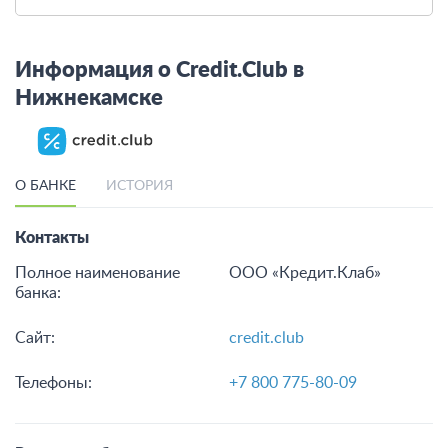
Одобрение в день
образование на выгодн
обращения!
условиях
от 200 тыс до 15 млн
от 1
от 12 до 240 мес.
от 1 до 180 мес.
Подать заявку
Подать заявку
Смотреть все кредиты
Информация о Credit.Club в
Нижнекамске
О БАНКЕ
ИСТОРИЯ