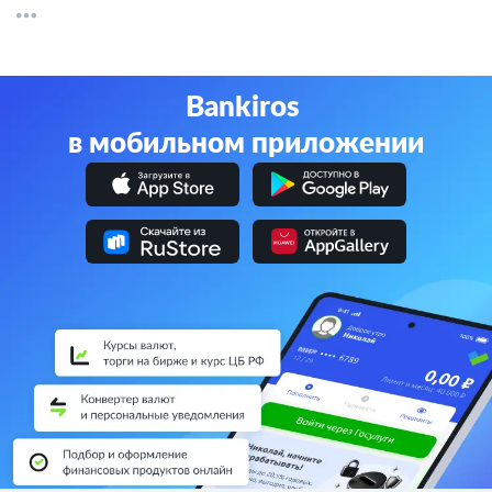
Другие банки
СберБанк
Альфа-Банк
Банк ВТБ
Газпромбанк
Т-Банк
Bankiros
в мобильном приложении