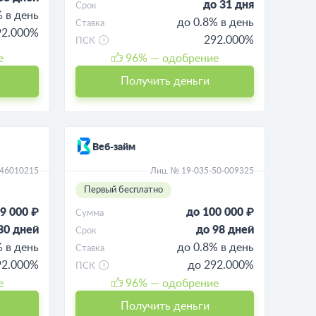
до 31 дня
Срок
% в день
до 0.8% в день
Ставка
92.000%
292.000%
ПСК
е
96
% — одобрение
Получить деньги
Веб-займ
046010215
Лиц. № 19-035-50-009325
Первый бесплатно
9 000 ₽
до 100 000 ₽
Сумма
30 дней
до 98 дней
Срок
% в день
до 0.8% в день
Ставка
92.000%
до 292.000%
ПСК
е
96
% — одобрение
Получить деньги