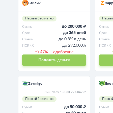
Баблик
Зару
Первый бесплатно
Первый
до 200 000 ₽
Сумма
Сумма
до 365 дней
Срок
Срок
до 0.8% в день
Ставка
Ставка
до 292.000%
ПСК
ПСК
47
% — одобрение
Получить деньги
Zaymigo
Енот
Лиц. № 65-13-033-22-004222
Первый бесплатно
Первый
до 50 000 ₽
Сумма
Сумма