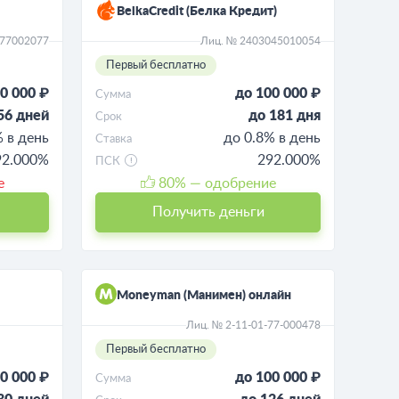
BelkaCredit (Белка Кредит)
177002077
Лиц. № 2403045010054
Первый бесплатно
0 000 ₽
до 100 000 ₽
Сумма
56 дней
до 181 дня
Срок
% в день
до 0.8% в день
Ставка
92.000%
292.000%
ПСК
е
80
% — одобрение
Получить деньги
Moneyman (Манимен) онлайн
Лиц. № 2-11-01-77-000478
Первый бесплатно
0 000 ₽
до 100 000 ₽
Сумма