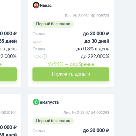
Кекас
Лиц. № 21-031-40-009725
Первый бесплатно
0 000 ₽
до 30 000 ₽
Сумма
65 дней
до 30 дней
Срок
% в день
до 0.8% в день
Ставка
92.000%
до 292.000%
ПСК
е
94
% — одобрение
Получить деньги
еКапуста
045010104
Лиц. № 2-12-07-54-001243
Первый бесплатно
0 000 ₽
до 30 000 ₽
Сумма
68 дней