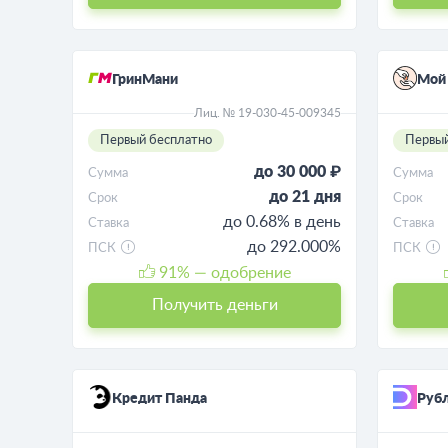
ГринМани
Мой
Лиц. № 19-030-45-009345
Первый бесплатно
Первый
до 30 000 ₽
Сумма
Сумма
до 21 дня
Срок
Срок
до 0.68% в день
Ставка
Ставка
до 292.000%
ПСК
ПСК
91
% — одобрение
Получить деньги
Кредит Панда
Руб