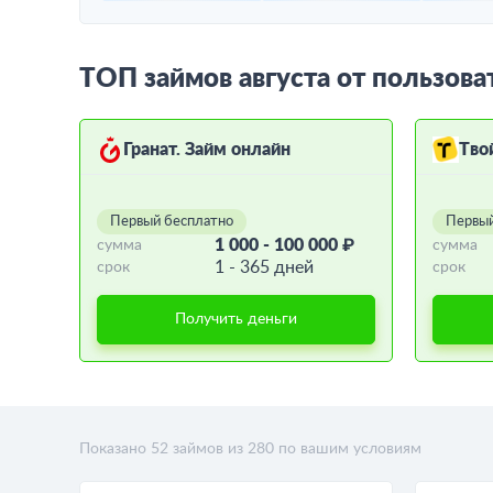
ТОП займов августа от пользова
Гранат. Займ онлайн
Тво
Первый бесплатно
Первый
1 000 - 100 000 ₽
сумма
сумма
1 - 365 дней
срок
срок
Получить деньги
Показано
52
займов из
280
по вашим условиям