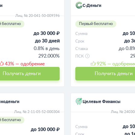
и
С-Деньги
Лиц. № 20-041-50-009596
 бесплатно
Первый бесплатно
до 30 000 ₽
до 10
Сумма
до 30 дней
до 3
Срок
0.8% в день
до 0.8
Ставка
292.000%
2
ПСК
43
% — одобрение
92
% — одобрени
Получить деньги
Получить деньги
чноденьги
Целевые Финансы
Лиц. № 2-11-05-52-000304
Лиц. № 2403
 бесплатно
до 10
Сумма
до 100 000 ₽
до 1
Срок