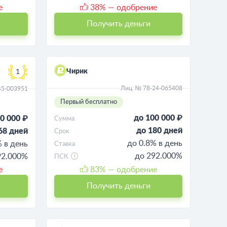
е
38
% — одобрение
Получить деньги
Чирик
1
Лиц. № 78-24-065408
45-003951
Первый бесплатно
до 100 000 ₽
0 000 ₽
Сумма
до 180 дней
68 дней
Срок
до 0.8% в день
% в день
Ставка
до 292.000%
92.000%
ПСК
е
83
% — одобрение
Получить деньги