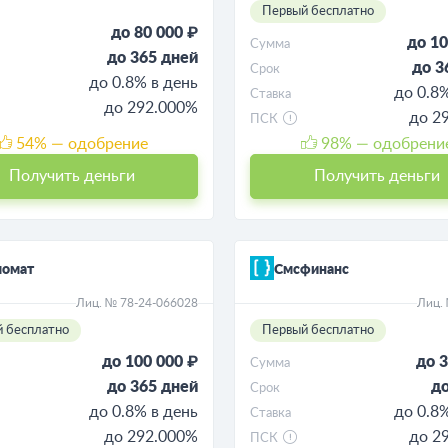
Первый бесплатно
до 80 000 ₽
до 10
Сумма
до 365 дней
до 3
Срок
до 0.8% в день
до 0.8
Ставка
до 292.000%
до 2
ПСК
54
% — одобрение
98
% — одобрени
Получить деньги
Получить деньги
момат
Смсфинанс
Лиц. № 78-24-066028
Лиц.
 бесплатно
Первый бесплатно
до 100 000 ₽
до 3
Сумма
до 365 дней
до
Срок
до 0.8% в день
до 0.8
Ставка
до 292.000%
до 2
ПСК