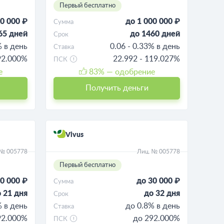
Первый бесплатно
0 000 ₽
до 1 000 000 ₽
Сумма
65 дней
до 1460 дней
Срок
% в день
0.06 - 0.33% в день
Ставка
92.000%
22.992 - 119.027%
ПСК
е
83
% — одобрение
Получить деньги
Vivus
 № 005778
Лиц. № 005778
Первый бесплатно
0 000 ₽
до 30 000 ₽
Сумма
 21 дня
до 32 дня
Срок
% в день
до 0.8% в день
Ставка
92.000%
до 292.000%
ПСК