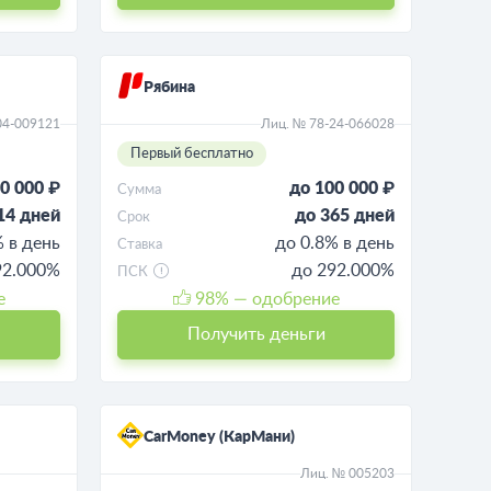
Рябина
04-009121
Лиц. № 78-24-066028
Первый бесплатно
0 000 ₽
до 100 000 ₽
Сумма
14 дней
до 365 дней
Срок
% в день
до 0.8% в день
Ставка
292.000%
до 292.000%
ПСК
е
98
% — одобрение
Получить деньги
CarMoney (КарМани)
Лиц. № 005203