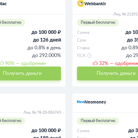
бас
Webbankir
Лиц. № 2120
 бесплатно
Первый бесплатно
до 100 000 ₽
до 10
Сумма
до 126 дней
до 3
Срок
до 0.8% в день
до 0.8
Ставка
до 292.000%
до 2
ПСК
90
% — одобрение
32
% — одобрени
Получить деньги
Получить деньги
Neomoney
Лиц. № 78-20-006743
 бесплатно
Первый бесплатно
до 100 000 ₽
до 3
Сумма