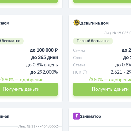
 заём
Деньги на дом
Лиц. № 19-035-
 бесплатно
Первый бесплатно
до 100 000 ₽
до 2
Сумма
до 365 дней
до 
Срок
до 0.8% в день
до 0.8
Ставка
до 292.000%
2.621 - 
ПСК
90
% — одобрение
80
% — одобрени
Получить деньги
Получить деньги
ли-on
Заниматор
Лиц. № 1177746485652