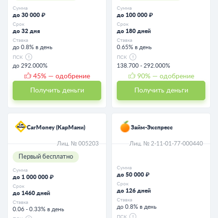
Сумма
Сумма
до 30 000 ₽
до 100 000 ₽
Срок
Срок
до 32 дня
до 180 дней
Ставка
Ставка
до 0.8% в день
0.65% в день
ПСК
ПСК
до 292.000%
138.700 - 292.000%
45
% — одобрение
90
% — одобрение
Получить деньги
Получить деньги
CarMoney (КарМани)
Займ-Экспресс
Лиц. № 005203
Лиц. № 2-11-01-77-000440
Первый бесплатно
Сумма
Сумма
до 50 000 ₽
до 1 000 000 ₽
Срок
Срок
до 126 дней
до 1460 дней
Ставка
Ставка
до 0.8% в день
0.06 - 0.33% в день
ПСК