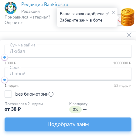
Редакция Bankiros.ru
Редакция
Ваша заявка одобрена ✅
Понравился материал?
0
0
Заберите займ в боте
Оцените:
Сумма займа
Другие микрозаймы
Любая
Займы
1000 ₽
1000000 ₽
Срок
Быстрый
Любой
На карту
1 неделя
52 недели
На карту онлайн
Без биометрии
Новые займы
Платеж раз в 2 недели
К возврату
от
38
₽
—
0%
Без процентов
Подобрать займ
Без отказа