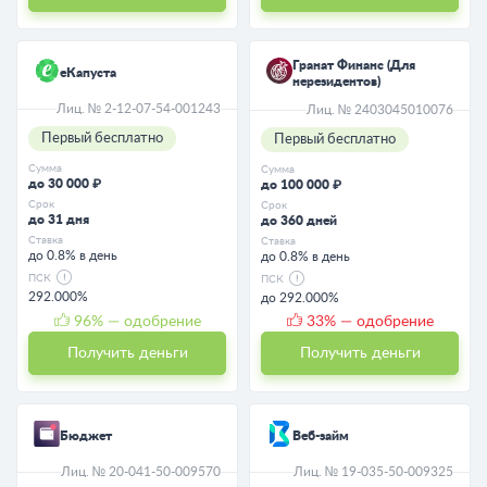
Гранат Финанс (Для
еКапуста
нерезидентов)
Лиц. № 2-12-07-54-001243
Лиц. № 2403045010076
Первый бесплатно
Первый бесплатно
Сумма
Сумма
до 30 000 ₽
до 100 000 ₽
Срок
Срок
до 31 дня
до 360 дней
Ставка
Ставка
до 0.8% в день
до 0.8% в день
ПСК
ПСК
292.000%
до 292.000%
96
% — одобрение
33
% — одобрение
Получить деньги
Получить деньги
Бюджет
Веб-займ
Лиц. № 20-041-50-009570
Лиц. № 19-035-50-009325