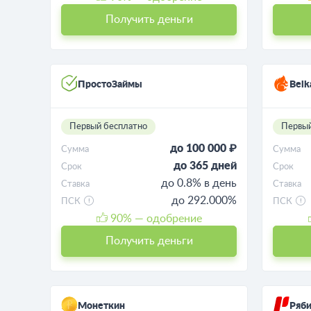
Получить деньги
ПростоЗаймы
Belk
Первый бесплатно
Первый
до 100 000 ₽
Сумма
Сумма
до 365 дней
Срок
Срок
до 0.8% в день
Ставка
Ставка
до 292.000%
ПСК
ПСК
90
% — одобрение
Получить деньги
Монеткин
Ряб