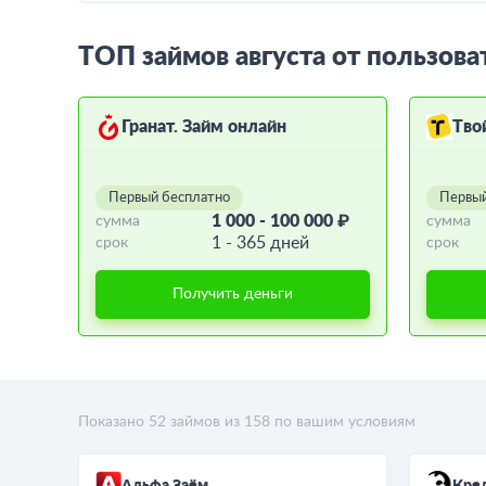
ТОП займов августа от пользова
Гранат. Займ онлайн
Тво
Первый бесплатно
Первый
1 000 - 100 000 ₽
сумма
сумма
1 - 365 дней
срок
срок
Получить деньги
Показано
52
займов из
158
по вашим условиям