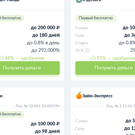
дит Панда
С-Деньги
 бесплатно
Первый бесплатно
до 200 000 ₽
до 10
Сумма
до 180 дней
до 3
Срок
до 0.8% в день
до 0.8
Ставка
до 292.000%
2
ПСК
88
% — одобрение
92
% — одобрени
Получить деньги
Получить деньги
и
Займ-Экспресс
Лиц. № 20-041-50-009596
Лиц. № 2-11-01-
 бесплатно
до 5
Сумма
до 100 000 ₽
до 1
Срок
до 98 дней