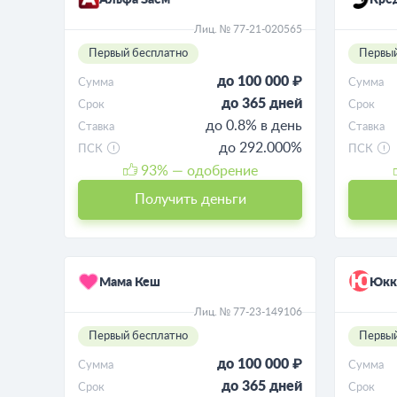
Альфа Заём
Кре
Лиц. № 77-21-020565
Первый бесплатно
Первый
до 100 000 ₽
Сумма
Сумма
до 365 дней
Срок
Срок
до 0.8% в день
Ставка
Ставка
до 292.000%
ПСК
ПСК
93
% — одобрение
Получить деньги
Мама Кеш
Юкк
Лиц. № 77-23-149106
Первый бесплатно
Первый
до 100 000 ₽
Сумма
Сумма
до 365 дней
Срок
Срок