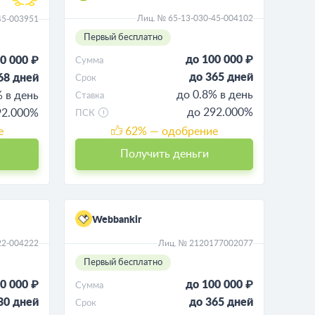
Лиц. № 65-13-030-45-004102
45-003951
Первый бесплатно
до 100 000 ₽
0 000 ₽
Сумма
до 365 дней
68 дней
Срок
до 0.8% в день
% в день
Ставка
до 292.000%
92.000%
ПСК
е
62
% — одобрение
Получить деньги
Webbankir
22-004222
Лиц. № 2120177002077
Первый бесплатно
0 000 ₽
до 100 000 ₽
Сумма
30 дней
до 365 дней
Срок