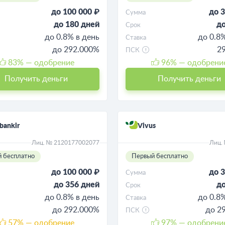
до 100 000 ₽
до 3
Сумма
до 180 дней
до
Срок
до 0.8% в день
до 0.8
Ставка
до 292.000%
2
ПСК
83
% — одобрение
96
% — одобрени
Получить деньги
Получить деньги
bankir
Vivus
Лиц. № 2120177002077
Лиц.
 бесплатно
Первый бесплатно
до 100 000 ₽
до 3
Сумма
до 356 дней
до
Срок
до 0.8% в день
до 0.8
Ставка
до 292.000%
до 2
ПСК
57
% — одобрение
97
% — одобрени