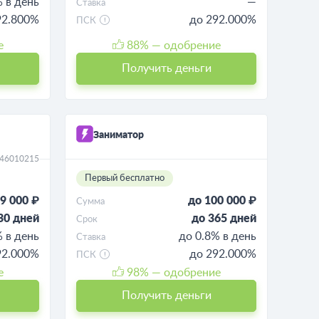
% в день
—
Ставка
92.800%
до 292.000%
ПСК
е
88
% — одобрение
Получить деньги
Заниматор
046010215
Первый бесплатно
9 000 ₽
до 100 000 ₽
Сумма
30 дней
до 365 дней
Срок
% в день
до 0.8% в день
Ставка
92.000%
до 292.000%
ПСК
е
98
% — одобрение
Получить деньги