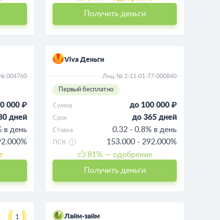
Получить деньги
Viva Деньги
 № 004760
Лиц. № 2-11-01-77-000840
Первый бесплатно
0 000 ₽
до 100 000 ₽
Сумма
30 дней
до 365 дней
Срок
% в день
0.32 - 0.8% в день
Ставка
92.000%
153.000 - 292.000%
ПСК
е
81
% — одобрение
Получить деньги
Лайм-займ
1