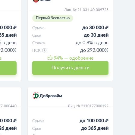
Кекас
Лиц. № 21-031-40-009725
Первый бесплатно
0 000 ₽
до 30 000 ₽
Сумма
65 дней
до 30 дней
Срок
% в день
до 0.8% в день
Ставка
92.000%
до 292.000%
ПСК
е
94
% — одобрение
Получить деньги
Доброзайм
77-000440
Лиц. № 2110177000192
0 000 ₽
до 100 000 ₽
Сумма
26 дней
до 365 дней
Срок