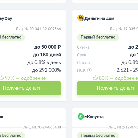
eyDay
Деньги на дом
Лиц. № 20-041-32-009566
Лиц. № 19-035-
 бесплатно
Первый бесплатно
до 50 000 ₽
до 2
Сумма
до 180 дней
до 
Срок
до 0.8% в день
до 0.8
Ставка
до 292.000%
2.621 - 
ПСК
97
% — одобрение
80
% — одобрени
Получить деньги
Получить деньги
ик
еКапуста
Лиц. № 78-24-065408
Лиц. № 2-12-07-
 бесплатно
Первый бесплатно