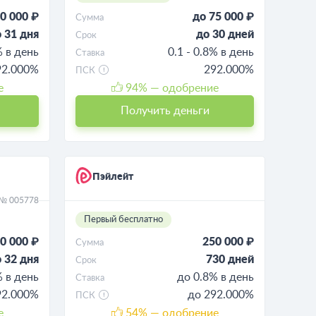
0 000 ₽
до 75 000 ₽
Сумма
 31 дня
до 30 дней
Срок
% в день
0.1 - 0.8% в день
Ставка
92.000%
292.000%
ПСК
е
94
% — одобрение
Получить деньги
Пэйлейт
 № 005778
Первый бесплатно
0 000 ₽
250 000 ₽
Сумма
 32 дня
730 дней
Срок
% в день
до 0.8% в день
Ставка
92.000%
до 292.000%
ПСК
е
54
% — одобрение