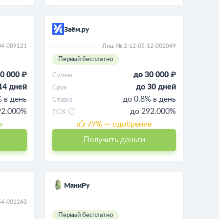
Заём.ру
04-009121
Лиц. № 2-12-05-12-002049
Первый бесплатно
0 000 ₽
до 30 000 ₽
Сумма
14 дней
до 30 дней
Срок
% в день
до 0.8% в день
Ставка
292.000%
до 292.000%
ПСК
е
79
% — одобрение
Получить деньги
МаниРу
54-001243
Первый бесплатно