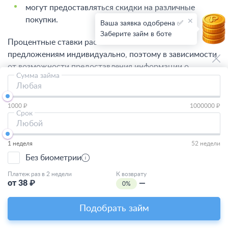
могут предоставляться скидки на различные
покупки.
Ваша заявка одобрена ✅
Заберите займ в боте
Процентные ставки рассчитываются по таким
предложениям индивидуально, поэтому в зависимости
от возможности предоставления информации о
Сумма займа
зарплате будет зависеть общая сумма переплаты,
Любая
сроки. Можно получить микрокредит с плохой
кредитной историей.
1000 ₽
1000000 ₽
Срок
Любой
Требования для оформления займов на
ЮМани (Яндекс Деньги)
1 неделя
52 недели
Без биометрии
Оптимальные условия созданы для тех, кто имеет
ежемесячный регулярный доход. Заемщик должен:
Платеж раз в 2 недели
К возврату
от
38
₽
—
0%
иметь постоянную регистрацию на территории
Подобрать займ
страны;
иметь мобильный телефон;