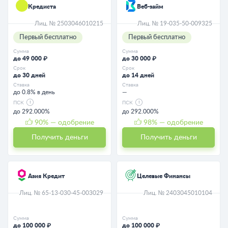
Кредиста
Веб-займ
Лиц. № 2503046010215
Лиц. № 19-035-50-009325
Первый бесплатно
Первый бесплатно
Сумма
Сумма
до 49 000 ₽
до 30 000 ₽
Срок
Срок
до 30 дней
до 14 дней
Ставка
Ставка
до 0.8% в день
—
ПСК
ПСК
до 292.000%
до 292.000%
90
% — одобрение
98
% — одобрение
Получить деньги
Получить деньги
Азия Кредит
Целевые Финансы
Лиц. № 65-13-030-45-003029
Лиц. № 2403045010104
Сумма
Сумма
до 100 000 ₽
до 100 000 ₽