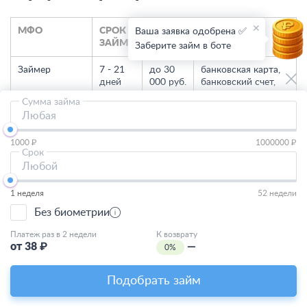
МФО
СРОК
СУММА
СПОСОБ
Ваша заявка одобрена ✅
ЗАЙМА
ПОЛУЧЕНИЯ
Заберите займ в боте
Займер
7 - 21
до 30
банковская карта,
дней
000 руб.
банковский счет,
ЮMoney
Сумма займа
Любая
Creditplus
5 - 20
до 15
банковская карта,
дней
000 руб.
банковский счет
1000 ₽
1000000 ₽
Срок
GreenMoney
5 - 35
до 35
банковская карта
Любой
дней
000 руб.
1 неделя
52 недели
Монеткин
14 -
до 100
банковская карта
Без биометрии
168
000 руб.
дней
Платеж раз в 2 недели
К возврату
от
38
₽
—
0%
Joymoney
10 -
до 100
банковская карта
168
000 руб.
дней
Подобрать займ
OneClickMoney
6 - 60
до 30
банковская карта