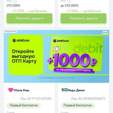
ПСК
ПСК
292.000%
до 292.000%
92
% — одобрение
94
% — одобрение
Получить деньги
Получить деньги
РЕКЛАМА
Мама Кеш
Надо Денег
Лиц. № 77-23-149106
Лиц. № 2403045010075
Первый бесплатно
Первый бесплатно
Сумма
Сумма