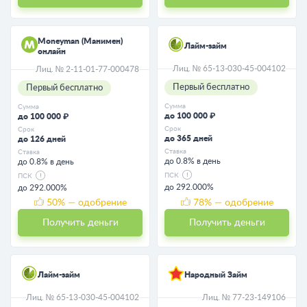
Moneyman (Манимен)
Лайм-займ
онлайн
Лиц. № 65-13-030-45-004102
Лиц. № 2-11-01-77-000478
Первый бесплатно
Первый бесплатно
Сумма
Сумма
до 100 000 ₽
до 100 000 ₽
Срок
Срок
до 365 дней
до 126 дней
Ставка
Ставка
до 0.8% в день
до 0.8% в день
ПСК
ПСК
до 292.000%
до 292.000%
50
% — одобрение
78
% — одобрение
Получить деньги
Получить деньги
Лайм-займ
Народный Займ
Лиц. № 65-13-030-45-004102
Лиц. № 77-23-149106