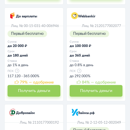
До зарплаты
Webbankir
Лиц. № 00-15-031-40-006946
Лиц. № 2120177002077
Первый бесплатно
Первый бесплатно
Сумма
Сумма
до 20 000 ₽
до 100 000 ₽
Срок
Срок
до 180 дней
до 365 дней
Ставка
Ставка
до 1% в день
до 0.8% в день
ПСК
ПСК
117.120 - 365.000%
до 292.000%
79
% — одобрение
84
% — одобрение
Получить деньги
Получить деньги
Доброзайм
Займы.рф
Лиц. № 2110177000192
Лиц. № 2-12-05-12-002049