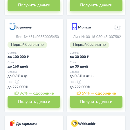
Получить деньги
Получить деньги
Joymoney
Moneza
7
Лиц. № 651403550005450
Лиц. № 00-16-030-45-007582
Первый бесплатно
Первый бесплатно
Сумма
Сумма
до 100 000 ₽
до 30 000 ₽
Срок
Срок
до 168 дней
до 35 дней
Ставка
Ставка
до 0.8% в день
до 0.8% в день
ПСК
ПСК
до 292.000%
до 292.000%
96
% — одобрение
59
% — одобрение
Получить деньги
Получить деньги
До зарплаты
Webbankir