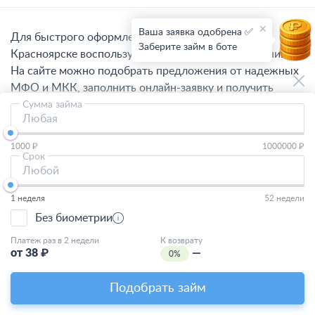
Ваша заявка одобрена ✅
Для быстрого оформления займа на карту в
Заберите займ в боте
Красноярске воспользуйтесь функционалом страницы.
На сайте можно подобрать предложения от надежных
МФО и МКК, заполнить онлайн-заявку и получить
одобрение в течение нескольких минут.
Сумма займа
Любая
Процесс оформления онлайн-займа
1000 ₽
1000000 ₽
на карту
Срок
Любой
Чтобы выбрать предложение, используйте сортировку
1 неделя
52 недели
вариантов по категориям. На странице доступны
Без биометрии
онлайн-займы без процентов, на короткий период и с
Платеж раз в 2 недели
К возврату
длительным сроком кредитования. На данный момент
от
38
₽
—
0%
список включает более 800 программ. Для оформления
следует:
Подобрать займ
Перейти на сайт выбранного кредитора. Далее