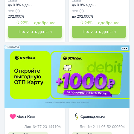
Ставка
Ставка
до 0.8% в день
до 0.8% в день
ПСК
ПСК
292.000%
до 292.000%
92
% — одобрение
94
% — одобрение
Получить деньги
Получить деньги
РЕКЛАМА
Мама Кеш
Срочноденьги
Лиц. № 77-23-149106
Лиц. № 2-11-05-52-000304