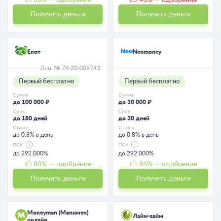
Получить деньги
Получить деньги
Енот
Neomoney
Лиц. № 78-20-006743
Первый бесплатно
Первый бесплатно
Сумма
Сумма
до 100 000 ₽
до 30 000 ₽
Срок
Срок
до 180 дней
до 30 дней
Ставка
Ставка
до 0.8% в день
до 0.8% в день
ПСК
ПСК
до 292.000%
до 292.000%
80
% — одобрение
96
% — одобрение
Получить деньги
Получить деньги
Moneyman (Манимен)
Лайм-займ
онлайн