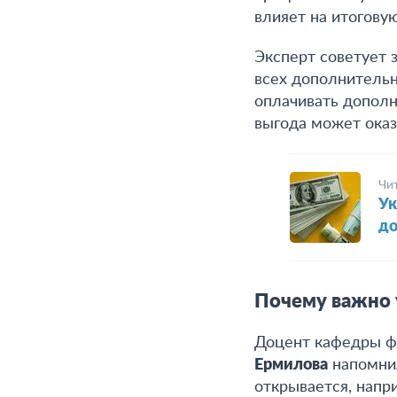
влияет на итогову
Эксперт советует 
всех дополнительн
оплачивать дополн
выгода может ока
Чи
Ук
до
Почему важно 
Доцент кафедры фи
Ермилова
напомни
открывается, напр