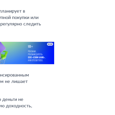
планирует в
упной покупки или
 регулярно следить
ансированным
ом не лишает
о деньги не
ую доходность,