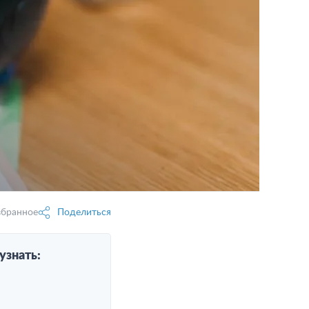
збранное
Поделиться
узнать: