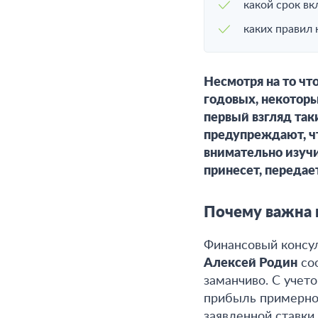
какой срок вк
каких правил
Несмотря на то чт
годовых, некотор
первый взгляд та
предупреждают, чт
внимательно изучи
принесет, передает
Почему важна н
Финансовый консу
Алексей Родин
соо
заманчиво. С учет
прибыль примерно 
заявленной ставки.