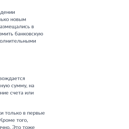
юдении
лько новым
размещались в
рмить банковскую
ополнительными
овождается
ьную сумму, на
ние счета или
и только в первые
Кроме того,
ячно. Это тоже