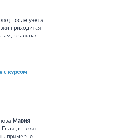
клад после учета
вки приходится
ьгам, реальная
е с курсом
анова
Мария
.
Если депозит
ишь примерно