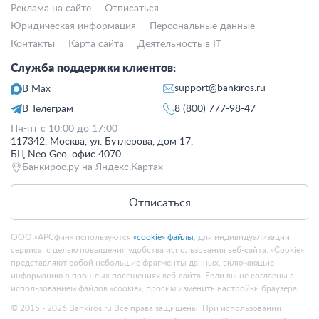
Реклама на сайте
Отписаться
Юридическая информация
Персональные данные
Контакты
Карта сайта
Деятельность в IT
Служба поддержки клиентов:
support@bankiros.ru
В Max
В Телеграм
8 (800) 777-98-47
Пн-пт с 10:00 до 17:00
117342, Москва, ул. Бутлерова, дом 17,
БЦ Neo Geo, офис 4070
Банкирос.ру на Яндекс.Картах
Отписаться
ООО «АРСфин» используются
«cookie» файлы
, для индивидуализации
сервиса, с целью повышения удобства использования веб-сайта. «Cookie»
представляют собой небольшие фрагменты данных, включающие
информацию о прошлых посещениях веб-сайта. Если вы не согласны с
использованием файлов «cookie», просим изменить настройки браузера.
© 2015 - 2026 Bankiros.ru Все права защищены. При использовании