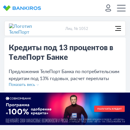
Лиц. № 1052
Кредиты под 13 процентов в
ТелеПорт Банке
Предложения ТелеПорт Банка по потребительским
кредитам под 13% годовых, расчет переплаты
Показать весь
калькулятором. Посмотрите условия, сравните с
другими банками, оставьте онлайн-заявку.