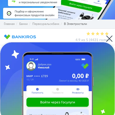
Главная
Банки
Первоуральскбанк
В Электростали
4.9 из 5 (4431 голос)
О проекте
СМИ о нас
Авторы и эксперты
Вакансии
Реклама на сайте
Отписаться
Юридическая информация
Персональные данные
Контакты
Карта сайта
Деятельность в IT
Служба поддержки клиентов:
support@bankiros.ru
В Max
В Телеграм
8 (800) 777-98-47