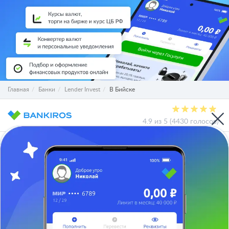
Главная
Банки
Lender Invest
В Бийске
4.9 из 5 (4430 голосов)
О проекте
СМИ о нас
Авторы и эксперты
Вакансии
Реклама на сайте
Отписаться
Юридическая информация
Персональные данные
Контакты
Карта сайта
Деятельность в IT