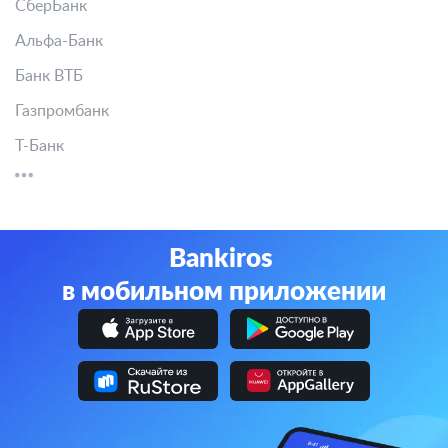
СберБанк
Альфа-Банк
Банк ВТБ
Газпромбанк
Т-Банк
Bankiros
в мобильном приложении