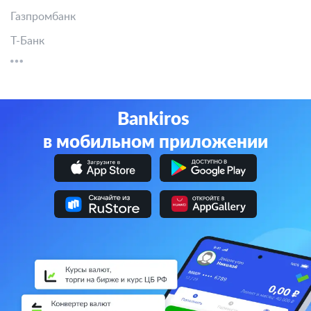
Другие банки
СберБанк
Альфа-Банк
Банк ВТБ
Газпромбанк
Т-Банк
Bankiros
в мобильном приложении