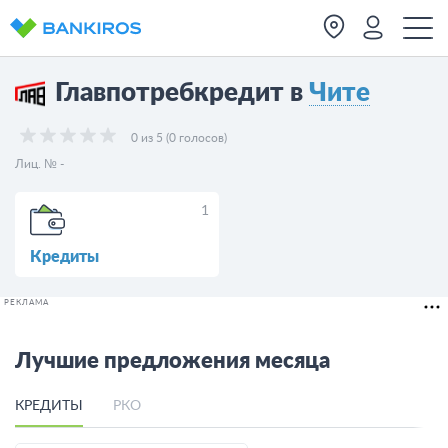
Главпотребкредит в
Чите
0 из 5 (0 голосов)
Лиц. № -
1
Кредиты
РЕКЛАМА