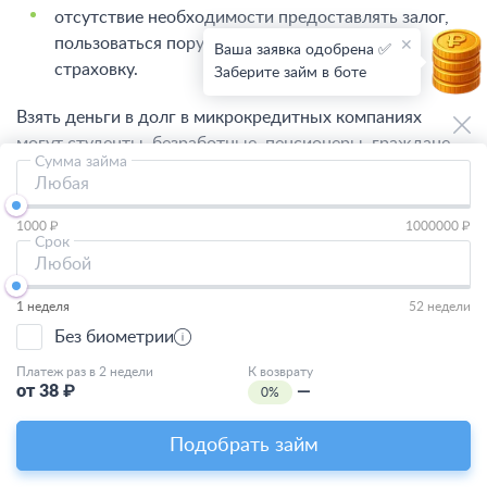
отсутствие необходимости предоставлять залог,
пользоваться поручительством, оформлять
Ваша заявка одобрена ✅
страховку.
Заберите займ в боте
Взять деньги в долг в микрокредитных компаниях
могут студенты, безработные, пенсионеры, граждане,
Сумма займа
не желающие официально показывать доходы.
Любая
Что нужно, чтобы взять микрозайм
1000 ₽
1000000 ₽
Срок
онлайн
Любой
На странице:
1 неделя
52 недели
Без биометрии
Изучите все займы, доступные в Сургуте;
Платеж раз в 2 недели
К возврату
от
38
₽
—
Выберите подходящее предложение;
0%
Заполните онлайн-анкету;
Подобрать займ
Дождитесь решения;