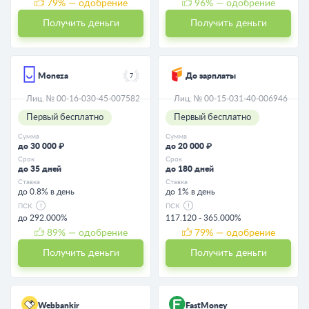
79
% — одобрение
96
% — одобрение
Получить деньги
Получить деньги
Moneza
До зарплаты
7
Лиц. № 00-16-030-45-007582
Лиц. № 00-15-031-40-006946
Первый бесплатно
Первый бесплатно
Сумма
Сумма
до 30 000 ₽
до 20 000 ₽
Срок
Срок
до 35 дней
до 180 дней
Ставка
Ставка
до 0.8% в день
до 1% в день
ПСК
ПСК
до 292.000%
117.120 - 365.000%
89
% — одобрение
79
% — одобрение
Получить деньги
Получить деньги
Webbankir
FastMoney