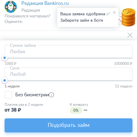
Редакция Bankiros.ru
Редакция
Ваша заявка одобрена ✅
Понравился материал?
0
0
Заберите займ в боте
Оцените:
Сумма займа
Другие микрозаймы
Любая
Займы
1000 ₽
1000000 ₽
Срок
Быстрый
Любой
На карту
1 неделя
52 недели
На карту онлайн
Без биометрии
Онлайн
Платеж раз в 2 недели
К возврату
от
38
₽
—
0%
С плохой кредитной историей
Подобрать займ
Без процентов
Без отказа