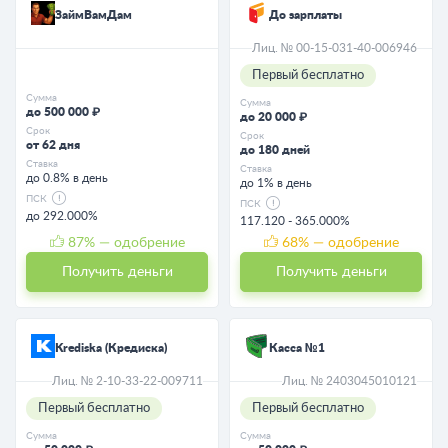
ЗаймВамДам
До зарплаты
Лиц. № 00-15-031-40-006946
Первый бесплатно
Сумма
Сумма
до 500 000 ₽
до 20 000 ₽
Срок
Срок
от 62 дня
до 180 дней
Ставка
Ставка
до 0.8% в день
до 1% в день
ПСК
ПСК
до 292.000%
117.120 - 365.000%
87
% — одобрение
68
% — одобрение
Получить деньги
Получить деньги
Krediska (Кредиска)
Касса №1
Лиц. № 2-10-33-22-009711
Лиц. № 2403045010121
Первый бесплатно
Первый бесплатно
Сумма
Сумма