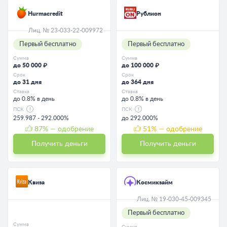
Hurmacredit
Рублион
Лиц. № 23-033-22-009972
Первый бесплатно
Первый бесплатно
Сумма
Сумма
до 50 000 ₽
до 100 000 ₽
Срок
Срок
до 31 дня
до 364 дня
Ставка
Ставка
до 0.8% в день
до 0.8% в день
ПСК
ПСК
259.987 - 292.000%
до 292.000%
87
% — одобрение
51
% — одобрение
Получить деньги
Получить деньги
Квиза
Космикзайм
Лиц. № 19-030-45-009345
Первый бесплатно
Сумма
Сумма