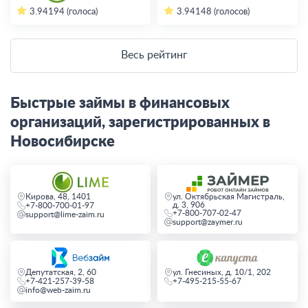
3.94
194 (голоса)
3.94
148 (голосов)
Весь рейтинг
Быстрые займы в финансовых
организаций, зарегистрированных в
Новосибирске
Кирова, 48, 1401
ул. Октябрьская Магистраль,
д. 3, 906
+7-800-700-01-97
+7-800-707-02-47
support@lime-zaim.ru
support@zaymer.ru
Депутатская, 2, 60
ул. Гнесиных, д. 10/1, 202
+7-421-257-39-58
+7-495-215-55-67
info@web-zaim.ru