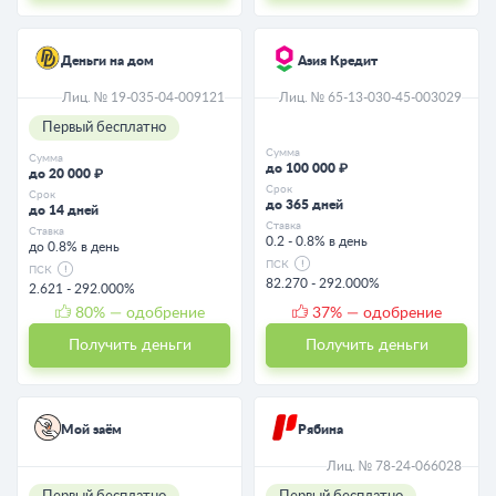
Деньги на дом
Азия Кредит
Лиц. № 19-035-04-009121
Лиц. № 65-13-030-45-003029
Первый бесплатно
Сумма
Сумма
до 100 000 ₽
до 20 000 ₽
Срок
Срок
до 365 дней
до 14 дней
Ставка
Ставка
0.2 - 0.8% в день
до 0.8% в день
ПСК
ПСК
82.270 - 292.000%
2.621 - 292.000%
80
% — одобрение
37
% — одобрение
Получить деньги
Получить деньги
Мой заём
Рябина
Лиц. № 78-24-066028