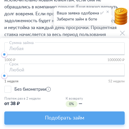
исключительно новым клиентам, если они не
обращались в компанию раньше. Еще важно вернуть
Ваша заявка одобрена ✅
долг вовремя. Если просрочить выплату, на
Заберите займ в боте
задолженность будет начислена ставка до 0,8% в сутки
и неустойка за каждый день просрочки. Процентная
ставка начисляется за весь период пользования
заемными деньгами.
Сумма займа
Любая
Кому доступен беспроцентный
1000 ₽
1000000 ₽
займ в Владивостоке
Срок
Любой
Оформить денежную ссуду могут заемщики с
1 неделя
52 недели
российским гражданством, постоянной или временной
Без биометрии
пропиской в любом регионе России. Обязательно быть
трудоустроенным и получать зарплату. Подтверждать
Платеж раз в 2 недели
К возврату
от
38
₽
—
0%
данные о доходе не требуется.
Подобрать займ
Микрокредитные компании лояльно относятся к
клиентам с просрочками и непогашенными долгами.