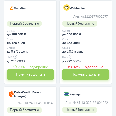
Зарубас
Webbankir
Лиц. № 2120177002077
Первый бесплатно
Первый бесплатно
Сумма
Сумма
до 100 000 ₽
до 100 000 ₽
Срок
Срок
до 126 дней
до 356 дней
Ставка
Ставка
до 0.8% в день
до 0.8% в день
ПСК
ПСК
до 292.000%
до 292.000%
90
% — одобрение
43
% — одобрение
Получить деньги
Получить деньги
BelkaCredit (Белка
Zaymigo
Кредит)
Лиц. № 65-13-033-22-004222
Лиц. № 2403045010054
Первый бесплатно
Первый бесплатно