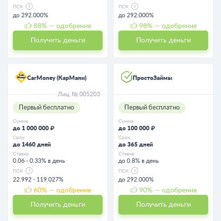
ПСК
ПСК
до 292.000%
до 292.000%
88
% — одобрение
98
% — одобрение
Получить деньги
Получить деньги
CarMoney (КарМани)
ПростоЗаймы
Лиц. № 005203
Первый бесплатно
Первый бесплатно
Сумма
Сумма
до 1 000 000 ₽
до 100 000 ₽
Срок
Срок
до 1460 дней
до 365 дней
Ставка
Ставка
0.06 - 0.33% в день
до 0.8% в день
ПСК
ПСК
22.992 - 119.027%
до 292.000%
60
% — одобрение
90
% — одобрение
Получить деньги
Получить деньги