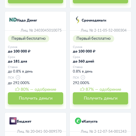
Надо Денег
Срочноденьги
Лиц. № 2403045010075
Лиц. № 2-11-05-52-000304
Первый бесплатно
Первый бесплатно
Сумма
Сумма
до 100 000 ₽
до 100 000 ₽
Срок
Срок
до 181 дня
до 360 дней
Ставка
Ставка
до 0.8% в день
0.8% в день
ПСК
ПСК
до 292.000%
292.000%
80
% — одобрение
87
% — одобрение
Получить деньги
Получить деньги
Бюджет
еКапуста
Лиц. № 20-041-50-009570
Лиц. № 2-12-07-54-001243