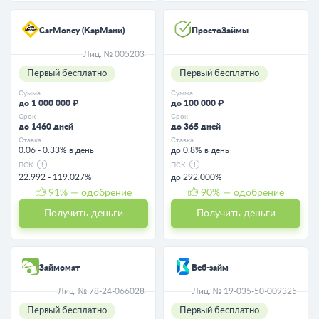
CarMoney (КарМани)
ПростоЗаймы
Лиц. № 005203
Первый бесплатно
Первый бесплатно
Сумма
Сумма
до 1 000 000 ₽
до 100 000 ₽
Срок
Срок
до 1460 дней
до 365 дней
Ставка
Ставка
0.06 - 0.33% в день
до 0.8% в день
ПСК
ПСК
22.992 - 119.027%
до 292.000%
91
% — одобрение
90
% — одобрение
Получить деньги
Получить деньги
Займомат
Веб-займ
Лиц. № 78-24-066028
Лиц. № 19-035-50-009325
Первый бесплатно
Первый бесплатно