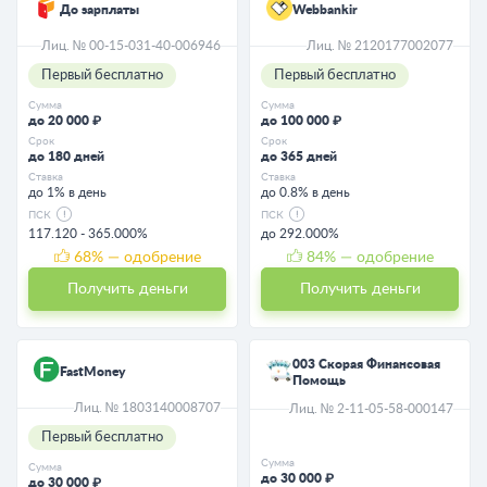
До зарплаты
Webbankir
Лиц. № 00-15-031-40-006946
Лиц. № 2120177002077
Первый бесплатно
Первый бесплатно
Сумма
Сумма
до 20 000 ₽
до 100 000 ₽
Срок
Срок
до 180 дней
до 365 дней
Ставка
Ставка
до 1% в день
до 0.8% в день
ПСК
ПСК
117.120 - 365.000%
до 292.000%
68
% — одобрение
84
% — одобрение
Получить деньги
Получить деньги
003 Скорая Финансовая
FastMoney
Помощь
Лиц. № 1803140008707
Лиц. № 2-11-05-58-000147
Первый бесплатно
Сумма
Сумма
до 30 000 ₽
до 30 000 ₽