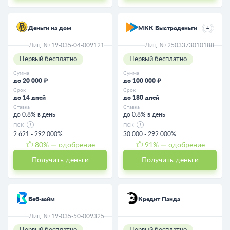
Деньги на дом
МКК Быстроденьги
4
Лиц. № 19-035-04-009121
Лиц. № 2503373010188
Первый бесплатно
Первый бесплатно
Сумма
Сумма
до 20 000 ₽
до 100 000 ₽
Срок
Срок
до 14 дней
до 180 дней
Ставка
Ставка
до 0.8% в день
до 0.8% в день
ПСК
ПСК
2.621 - 292.000%
30.000 - 292.000%
80
% — одобрение
91
% — одобрение
Получить деньги
Получить деньги
Веб-займ
Кредит Панда
Лиц. № 19-035-50-009325