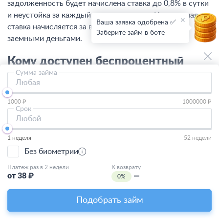
задолженность будет начислена ставка до 0,8% в сутки
и неустойка за каждый день просрочки. Процентная
Ваша заявка одобрена ✅
ставка начисляется за весь период пользования
Заберите займ в боте
заемными деньгами.
Кому доступен беспроцентный
Сумма займа
займ в Саратове
Любая
Оформить денежную ссуду могут заемщики с
1000 ₽
1000000 ₽
Срок
российским гражданством, постоянной или временной
Любой
пропиской в любом регионе России. Обязательно быть
трудоустроенным и получать зарплату. Подтверждать
1 неделя
52 недели
данные о доходе не требуется.
Без биометрии
Платеж раз в 2 недели
К возврату
Микрокредитные компании лояльно относятся к
от
38
₽
—
0%
клиентам с просрочками и непогашенными долгами.
Желательно, чтобы показатель долговой нагрузки не
Подобрать займ
превышал 60% от официального дохода. Иначе в
кредитовании могут отказать.