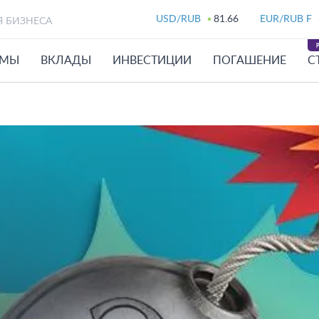
USD/RUB
81.66
EUR/RUB F
Я БИЗНЕСА
ЙМЫ
ВКЛАДЫ
ИНВЕСТИЦИИ
ПОГАШЕНИЕ
С