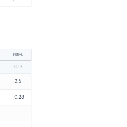
R
ИЗМ.
+0.3
-2.5
-0.28