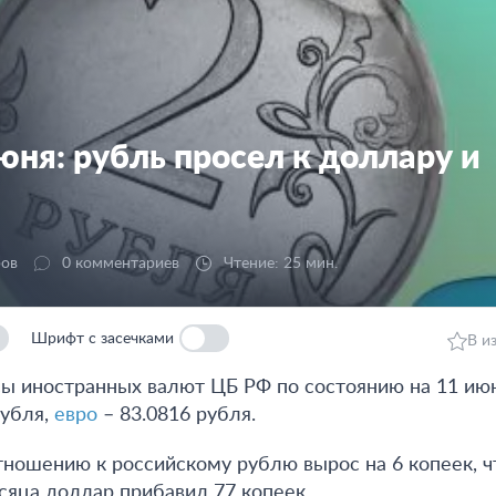
юня: рубль просел к доллару и
ров
0 комментариев
Чтение: 25 мин.
Шрифт с засечками
В и
 иностранных валют ЦБ РФ по состоянию на 11 июн
рубля,
евро
– 83.0816 рубля.
тношению к российскому рублю вырос на 6 копеек, ч
есяца доллар прибавил 77 копеек.