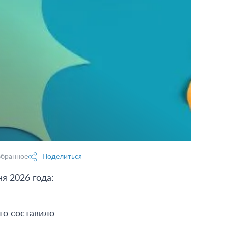
збранное
Поделиться
я 2026 года:
то составило