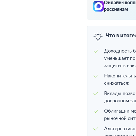
Онлайн-шоппи
россиянам
Что в итоге
Доходность ба
уменьшает по
защитить нак
Накопительные
снижаться;
Вклады позво
досрочном за
Облигации мог
рыночной сит
Альтернативн