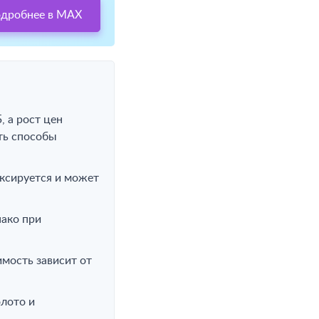
одробнее в MAX
 а рост цен
ть способы
иксируется и может
нако при
имость зависит от
лото и