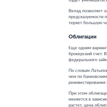
будет уменьшаться
Вклад позволяет з
предсказуемости п
теряет большую ч
Облигации
Еще одним вариант
брокерский счет. 
федерального займ
По словам Латыпо
чем по банковским
реинвестирования 
При этом облигаци
меняется в зависи
растет, цена обли