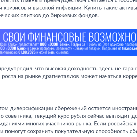
ллы.
Их главным преимуществом считается способно
я кризисов и высокой инфляции
. Купить такие актив
ических слитков до биржевых фондов.
предупредил, что высокая доходность здесь не гаран
роста на рынке драгметаллов может начаться корре
том диверсификации сбережений остается иностранн
о советника, текущий курс рубля сейчас выглядит д
иданиями многих участников рынка. Если российская
и помогут сохранить покупательную способность сб