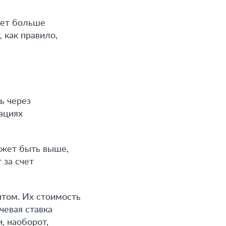
ает больше
 как правило,
ь через
ациях
ожет быть выше,
 за счет
нтом. Их стоимость
чевая ставка
, наоборот,