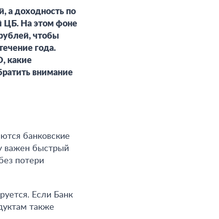
, а доходность по
 ЦБ. На этом фоне
рублей, чтобы
течение года.
, какие
братить внимание
аются банковские
у важен быстрый
без потери
ируется
. Если Банк
дуктам также