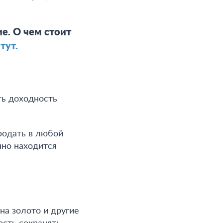
е. О чем стоит
е
тут.
ть доходность
родать в любой
чно находится
а золото и другие