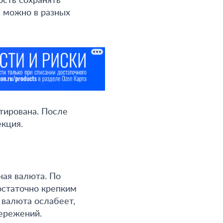
сть сохранять
ы можно в разных
тирована. После
кция.
ая валюта. По
остаточно крепким
 валюта ослабеет,
ережений.