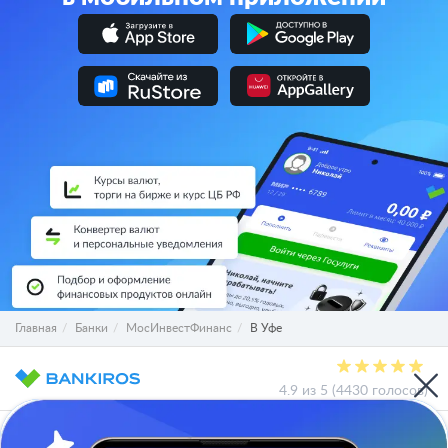
Главная
Банки
МосИнвестФинанс
В Уфе
4.9 из 5 (4430 голосов)