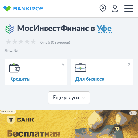
МосИнвестФинанс в
Уфе
0 из 5 (0 голосов)
Лиц. № -
5
2
Кредиты
Для бизнеса
Еще услуги
РЕКЛАМА