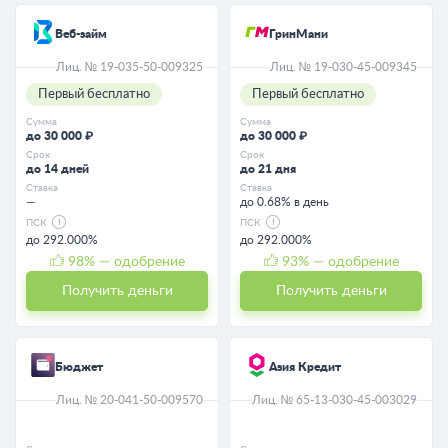
Веб-займ
ГринМани
Лиц. № 19-035-50-009325
Лиц. № 19-030-45-009345
Первый бесплатно
Первый бесплатно
Сумма
Сумма
до 30 000 ₽
до 30 000 ₽
Срок
Срок
до 14 дней
до 21 дня
Ставка
Ставка
—
до 0.68% в день
ПСК
ПСК
до 292.000%
до 292.000%
98
% — одобрение
93
% — одобрение
Получить деньги
Получить деньги
Бюджет
Азия Кредит
Лиц. № 20-041-50-009570
Лиц. № 65-13-030-45-003029