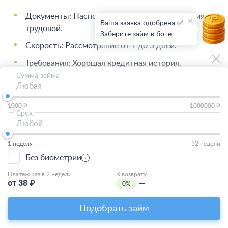
Документы: Паспорт, справка о доходах, копия
Ваша заявка одобрена ✅
трудовой.
Заберите займ в боте
Скорость: Рассмотрение от 1 до 5 дней.
Требования: Хорошая кредитная история,
официальная работа.
Сумма займа
Любая
Вывод: если вам нужна наличка займ срочно и без
1000 ₽
1000000 ₽
лишней бюрократии, микрозаймы наличными – ваш
Срок
выбор.
Любой
1 неделя
52 недели
При этом намереваясь оформить микрозайм, помните:
обычно этот вариант предполагает более высокие
Без биометрии
процентные ставки по сравнению с банковскими
Платеж раз в 2 недели
К возврату
кредитами.
от
38
₽
—
0%
Часто задаваемые вопросы
Подобрать займ