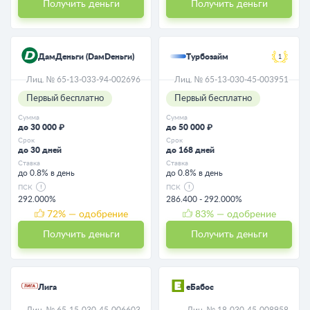
Получить деньги
Получить деньги
ДамДеньги (DaмDeньги)
Турбозайм
1
Лиц. № 65-13-033-94-002696
Лиц. № 65-13-030-45-003951
Первый бесплатно
Первый бесплатно
Сумма
Сумма
до 30 000 ₽
до 50 000 ₽
Срок
Срок
до 30 дней
до 168 дней
Ставка
Ставка
до 0.8% в день
до 0.8% в день
ПСК
ПСК
292.000%
286.400 - 292.000%
72
% — одобрение
83
% — одобрение
Получить деньги
Получить деньги
Лига
eБабос
Лиц. № 65-15-030-45-006603
Лиц. № 18-030-45-008958