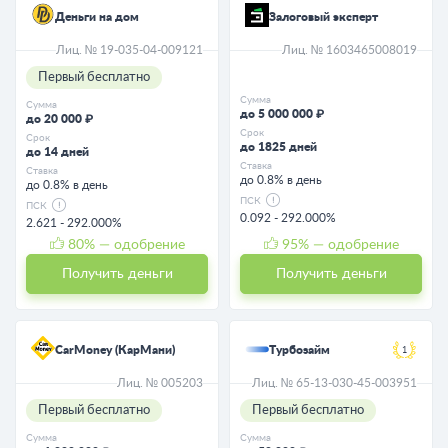
Деньги на дом
Залоговый эксперт
Лиц. № 19-035-04-009121
Лиц. № 1603465008019
Первый бесплатно
Сумма
Сумма
до 5 000 000 ₽
до 20 000 ₽
Срок
Срок
до 1825 дней
до 14 дней
Ставка
Ставка
до 0.8% в день
до 0.8% в день
ПСК
ПСК
0.092 - 292.000%
2.621 - 292.000%
80
% — одобрение
95
% — одобрение
Получить деньги
Получить деньги
CarMoney (КарМани)
Турбозайм
1
Лиц. № 005203
Лиц. № 65-13-030-45-003951
Первый бесплатно
Первый бесплатно
Сумма
Сумма