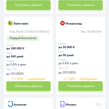
Получить деньги
Получить деньги
Лайм-займ
Микроклад
Лиц. № 65-13-030-45-004102
Лиц. № 002346
Первый бесплатно
Сумма
Сумма
до 50 000 ₽
до 100 000 ₽
Срок
Срок
до 90 дней
до 365 дней
Ставка
Ставка
до 0.8% в день
до 0.8% в день
ПСК
ПСК
до 292.000%
до 292.000%
70
% — одобрение
58
% — одобрение
Получить деньги
Получить деньги
Joymoney
Moneza
7