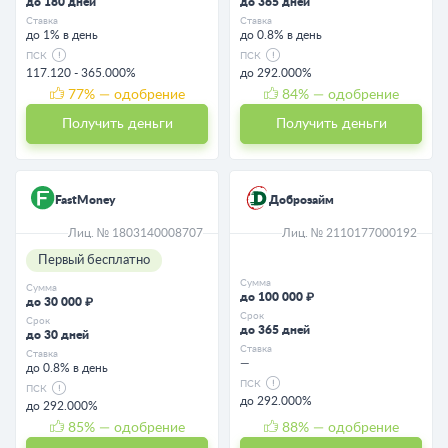
до 180 дней
до 365 дней
Ставка
Ставка
до 1% в день
до 0.8% в день
ПСК
ПСК
117.120 - 365.000%
до 292.000%
77
% — одобрение
84
% — одобрение
Получить деньги
Получить деньги
FastMoney
Доброзайм
Лиц. № 1803140008707
Лиц. № 2110177000192
Первый бесплатно
Сумма
Сумма
до 100 000 ₽
до 30 000 ₽
Срок
Срок
до 365 дней
до 30 дней
Ставка
Ставка
—
до 0.8% в день
ПСК
ПСК
до 292.000%
до 292.000%
85
% — одобрение
88
% — одобрение