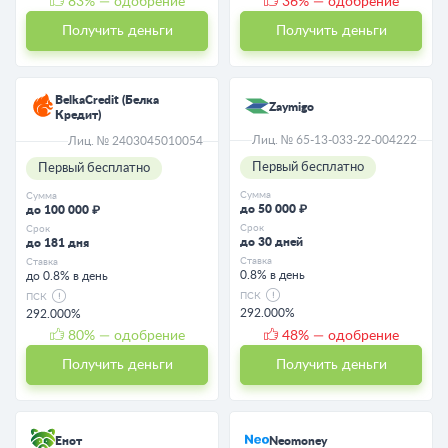
83
% — одобрение
36
% — одобрение
Получить деньги
Получить деньги
BelkaCredit (Белка
Zaymigo
Кредит)
Лиц. № 65-13-033-22-004222
Лиц. № 2403045010054
Первый бесплатно
Первый бесплатно
Сумма
Сумма
до 50 000 ₽
до 100 000 ₽
Срок
Срок
до 30 дней
до 181 дня
Ставка
Ставка
0.8% в день
до 0.8% в день
ПСК
ПСК
292.000%
292.000%
80
% — одобрение
48
% — одобрение
Получить деньги
Получить деньги
Енот
Neomoney