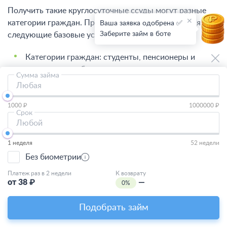
Получить такие круглосуточные ссуды могут разные
категории граждан. При оформлении выдвигаются
Ваша заявка одобрена ✅
Заберите займ в боте
следующие базовые условия:
Категории граждан: студенты, пенсионеры и
временно неработающие лица.
Сумма займа
Любая
Требования к КИ: допускается плохая кредитная
история или ее полное отсутствие.
1000 ₽
1000000 ₽
Срок
Необходимые документы: паспорт РФ и СНИЛС
Любой
для базовой идентификации.
1 неделя
52 недели
Технические требования: наличие именной
Без биометрии
банковской карты с положительным балансом (от
1 до 10 рублей) для верификации.
Платеж раз в 2 недели
К возврату
от
38
₽
—
0%
Стандартный микрозаем ограничивает сумму лимитом
30 000 рублей для краткосрочных обязательств. При
Подобрать займ
этом авторизация через Госуслуги повышает