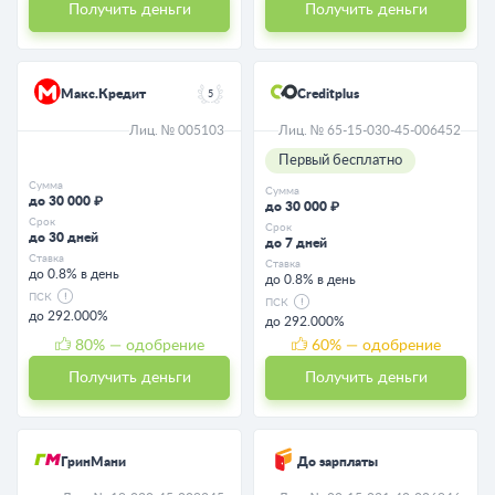
Получить деньги
Получить деньги
Макс.Кредит
Creditplus
5
Лиц. № 005103
Лиц. № 65-15-030-45-006452
Первый бесплатно
Сумма
Сумма
до 30 000 ₽
до 30 000 ₽
Срок
Срок
до 30 дней
до 7 дней
Ставка
Ставка
до 0.8% в день
до 0.8% в день
ПСК
ПСК
до 292.000%
до 292.000%
80
% — одобрение
60
% — одобрение
Получить деньги
Получить деньги
ГринМани
До зарплаты