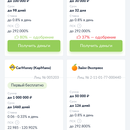
до 100 000 ₽
до 30 000 ₽
Срок
Срок
до 98 дней
до 32 дня
Ставка
Ставка
до 0.8% в день
до 0.8% в день
ПСК
ПСК
до 292.000%
до 292.000%
80
% — одобрение
37
% — одобрение
Получить деньги
Получить деньги
CarMoney (КарМани)
Займ-Экспресс
Лиц. № 005203
Лиц. № 2-11-01-77-000440
Первый бесплатно
Сумма
Сумма
до 50 000 ₽
до 1 000 000 ₽
Срок
Срок
до 126 дней
до 1460 дней
Ставка
Ставка
до 0.8% в день
0.06 - 0.33% в день
ПСК
ПСК
до 292.800%
22.985 - 120.902%