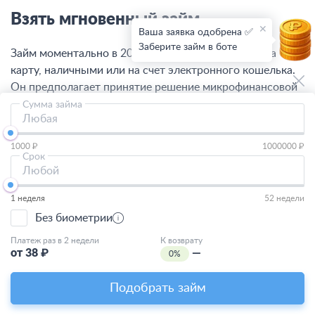
Взять мгновенный займ
Ваша заявка одобрена ✅
Заберите займ в боте
Займ моментально в 2026 году можно получить на
карту, наличными или на счет электронного кошелька.
Он предполагает принятие решение микрофинансовой
организации за 5-10 минут по
займу без проверки
Сумма займа
Любая
предоставляемой информации. При успешном
погашении первой задолженности дальнейшее
1000 ₽
1000000 ₽
одобрение микрокредитов будет происходить в
Срок
Любой
автоматическом режиме.
1 неделя
52 недели
Условия моментальных займов
Без биометрии
Моментальный займ без проверки кредитной истории и
Платеж раз в 2 недели
К возврату
от
38
₽
—
0%
без анкеты МФО и МКК России могут взять:
безработные;
Подобрать займ
студенты;