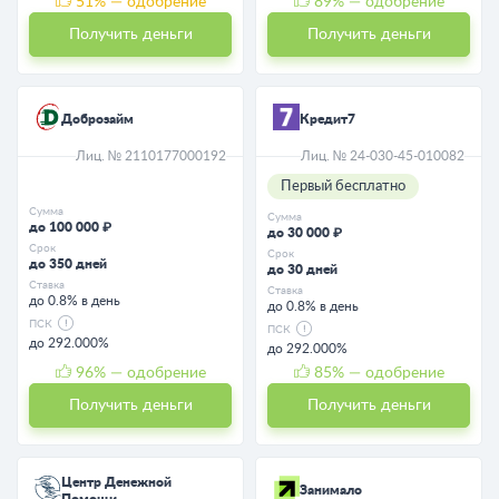
51
% — одобрение
89
% — одобрение
Получить деньги
Получить деньги
Доброзайм
Кредит7
Лиц. № 2110177000192
Лиц. № 24-030-45-010082
Первый бесплатно
Сумма
Сумма
до 100 000 ₽
до 30 000 ₽
Срок
Срок
до 350 дней
до 30 дней
Ставка
Ставка
до 0.8% в день
до 0.8% в день
ПСК
ПСК
до 292.000%
до 292.000%
96
% — одобрение
85
% — одобрение
Получить деньги
Получить деньги
Центр Денежной
Занимало
Помощи