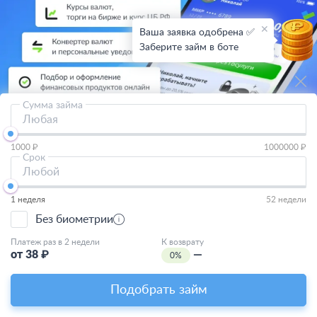
Ваша заявка одобрена ✅
Заберите займ в боте
Сумма займа
Любая
4.9
из
5
(
4430 голосов
)
1000 ₽
1000000 ₽
Срок
Любой
1 неделя
52 недели
О проекте
СМИ о нас
Авторы и эксперты
Вакансии
Реклама на сайте
Отписаться
Без биометрии
Юридическая информация
Персональные данные
Контакты
Карта сайта
Деятельность в IT
Платеж раз в 2 недели
К возврату
от
38
₽
—
0%
Служба поддержки клиентов:
support@bankiros.ru
В Max
Подобрать займ
В Телеграм
8 (800) 777-98-47