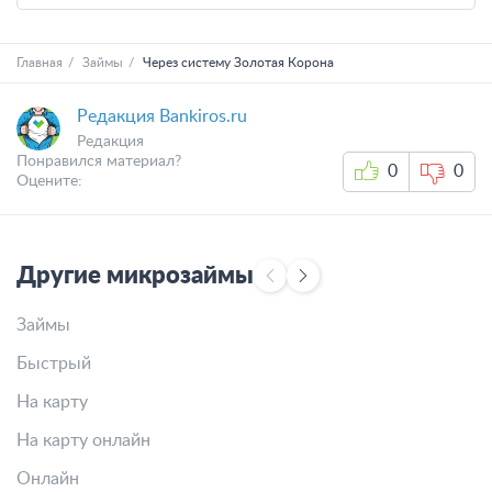
Главная
Займы
Через систему Золотая Корона
Редакция Bankiros.ru
Редакция
Понравился материал?
0
0
Оцените:
Другие микрозаймы
Займы
3
Быстрый
П
На карту
С
На карту онлайн
Н
Онлайн
Н