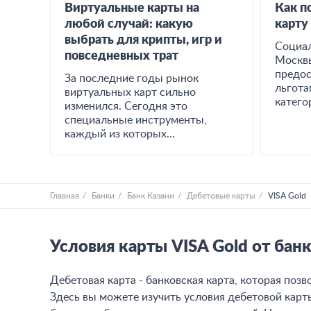
Виртуальные карты на
Как п
любой случай: какую
карту
выбрать для крипты, игр и
Социал
повседневных трат
Москвы
предос
За последние годы рынок
льгота
виртуальных карт сильно
катего
изменился. Сегодня это
специальные инструменты,
каждый из которых...
Главная
Банки
Банк Казани
Дебетовые карты
VISA Gold
Условия карты VISA Gold от бан
Дебетовая карта - банковская карта, которая поз
Здесь вы можете изучить условия дебетовой карты