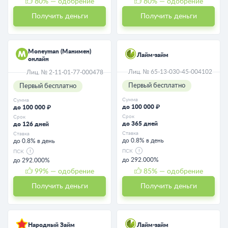
80
% — одобрение
80
% — одобрение
Получить деньги
Получить деньги
Moneyman (Манимен)
Лайм-займ
онлайн
Лиц. № 65-13-030-45-004102
Лиц. № 2-11-01-77-000478
Первый бесплатно
Первый бесплатно
Сумма
Сумма
до 100 000 ₽
до 100 000 ₽
Срок
Срок
до 365 дней
до 126 дней
Ставка
Ставка
до 0.8% в день
до 0.8% в день
ПСК
ПСК
до 292.000%
до 292.000%
99
% — одобрение
85
% — одобрение
Получить деньги
Получить деньги
Народный Займ
Лайм-займ