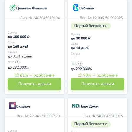
Целевые Финансы
Веб-займ
Лиц. № 2403045010104
Лиц. № 19-035-50-009325
Первый бесплатно
Сумма
Сумма
до 100 000 ₽
до 30 000 ₽
Срок
Срок
до 168 дней
до 14 дней
Ставка
Ставка
до 0.8% в день
—
ПСК
ПСК
до 292.000%
до 292.000%
81
% — одобрение
98
% — одобрение
Получить деньги
Получить деньги
Бюджет
Надо Денег
Лиц. № 20-041-50-009570
Лиц. № 2403045010075
Первый бесплатно
Сумма