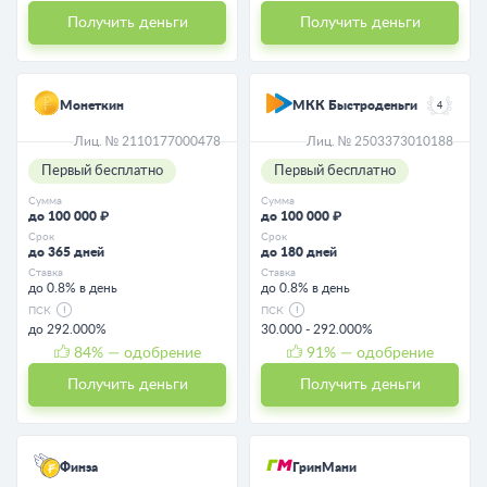
Получить деньги
Получить деньги
Монеткин
МКК Быстроденьги
4
Лиц. № 2110177000478
Лиц. № 2503373010188
Первый бесплатно
Первый бесплатно
Сумма
Сумма
до 100 000 ₽
до 100 000 ₽
Срок
Срок
до 365 дней
до 180 дней
Ставка
Ставка
до 0.8% в день
до 0.8% в день
ПСК
ПСК
до 292.000%
30.000 - 292.000%
84
% — одобрение
91
% — одобрение
Получить деньги
Получить деньги
Финза
ГринМани