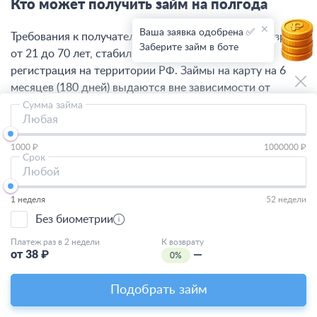
Кто может получить займ на полгода
Ваша заявка одобрена ✅
Требования к получателям денег минимальные: возраст
Заберите займ в боте
от 21 до 70 лет, стабильный источник дохода,
регистрация на территории РФ. Займы на карту на 6
месяцев (180 дней) выдаются вне зависимости от
кредитной истории и наличия открытых просрочек по
Сумма займа
Любая
другим кредитам.
1000 ₽
1000000 ₽
Лучшие предложения по займам на
Срок
Любой
полгода
1 неделя
52 недели
🔸 Минимальная сумма:
100 рублей
Без биометрии
Платеж раз в 2 недели
К возврату
🔸 Максимальная сумма:
5000000 рублей
от
38
₽
—
0%
🔸 Минимальный возраст заемщика:
18 лет
Подобрать займ
Часто задаваемые вопросы