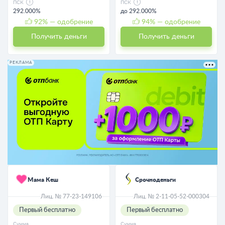
ПСК
ПСК
292.000%
до 292.000%
92
% — одобрение
94
% — одобрение
Получить деньги
Получить деньги
РЕКЛАМА
Мама Кеш
Срочноденьги
Лиц. № 77-23-149106
Лиц. № 2-11-05-52-000304
Первый бесплатно
Первый бесплатно
Сумма
Сумма