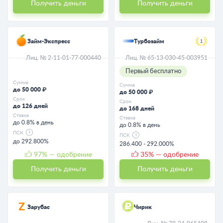
Получить деньги
Получить деньги
Займ-Экспресс
Турбозайм
1
Лиц. № 2-11-01-77-000440
Лиц. № 65-13-030-45-003951
Первый бесплатно
Сумма
Сумма
до 50 000 ₽
до 50 000 ₽
Срок
Срок
до 126 дней
до 168 дней
Ставка
Ставка
до 0.8% в день
до 0.8% в день
ПСК
ПСК
до 292.800%
286.400 - 292.000%
97
% — одобрение
35
% — одобрение
Получить деньги
Получить деньги
Зарубас
Чирик