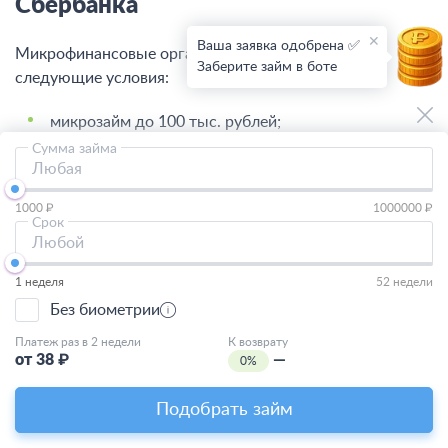
Сбербанка
Ваша заявка одобрена ✅
Микрофинансовые организации предоставляют
Заберите займ в боте
следующие условия:
микрозайм до 100 тыс. рублей;
Сумма займа
сроки погашения – до нескольких месяцев;
Любая
проценты начисляются на каждый день
1000 ₽
1000000 ₽
использования займа;
Срок
Любой
возможность продления срока договора;
досрочное погашение без дополнительных
1 неделя
52 недели
комиссий.
Без биометрии
Платеж раз в 2 недели
К возврату
Новым клиентам многие микрокредитные компании
от
38
₽
—
0%
предоставляют быстрый займ на карту Сбербанка без
процентов. Но на таких условиях можно взять только
Подобрать займ
небольшую сумму на короткий срок.