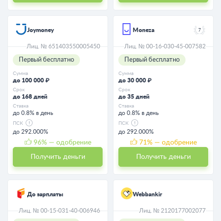
Joymoney
Moneza
7
Лиц. № 651403550005450
Лиц. № 00-16-030-45-007582
Первый бесплатно
Первый бесплатно
Сумма
Сумма
до 100 000 ₽
до 30 000 ₽
Срок
Срок
до 168 дней
до 35 дней
Ставка
Ставка
до 0.8% в день
до 0.8% в день
ПСК
ПСК
до 292.000%
до 292.000%
96
% — одобрение
71
% — одобрение
Получить деньги
Получить деньги
До зарплаты
Webbankir
Лиц. № 00-15-031-40-006946
Лиц. № 2120177002077