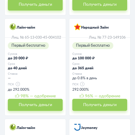
Получить деньги
Получить деньги
Лайм-займ
Народный Займ
Лиц. № 65-13-030-45-004102
Лиц. № 77-23-149106
Первый бесплатно
Первый бесплатно
Сумма
Сумма
до 20 000 ₽
до 100 000 ₽
Срок
Срок
до 40 дней
до 365 дней
Ставка
Ставка
—
до 0.8% в день
ПСК
ПСК
до 292.000%
292.000%
98
% — одобрение
96
% — одобрение
Получить деньги
Получить деньги
Лайм-займ
Joymoney