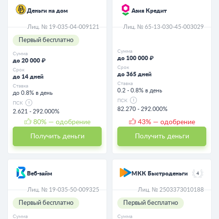
Деньги на дом
Азия Кредит
Лиц. № 19-035-04-009121
Лиц. № 65-13-030-45-003029
Первый бесплатно
Сумма
Сумма
до 100 000 ₽
до 20 000 ₽
Срок
Срок
до 365 дней
до 14 дней
Ставка
Ставка
0.2 - 0.8% в день
до 0.8% в день
ПСК
ПСК
82.270 - 292.000%
2.621 - 292.000%
80
% — одобрение
43
% — одобрение
Получить деньги
Получить деньги
Веб-займ
МКК Быстроденьги
4
Лиц. № 19-035-50-009325
Лиц. № 2503373010188
Первый бесплатно
Первый бесплатно
Сумма
Сумма