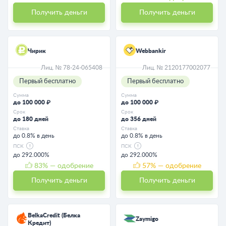
Получить деньги
Получить деньги
Чирик
Webbankir
Лиц. № 78-24-065408
Лиц. № 2120177002077
Первый бесплатно
Первый бесплатно
Сумма
Сумма
до 100 000 ₽
до 100 000 ₽
Срок
Срок
до 180 дней
до 356 дней
Ставка
Ставка
до 0.8% в день
до 0.8% в день
ПСК
ПСК
до 292.000%
до 292.000%
83
% — одобрение
57
% — одобрение
Получить деньги
Получить деньги
BelkaCredit (Белка
Zaymigo
Кредит)