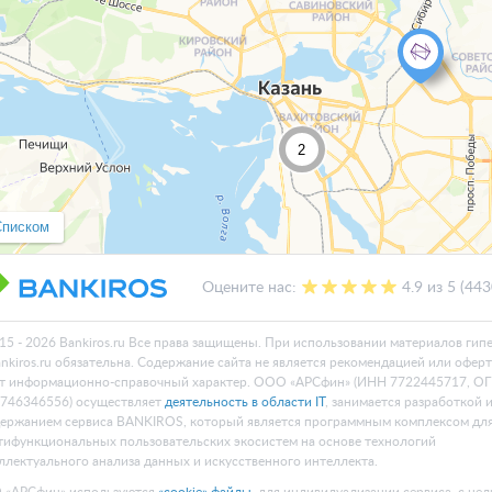
2
Списком
Оцените нас:
4.9 из 5 (44
15 - 2026 Bankiros.ru Все права защищены. При использовании материалов гип
ankiros.ru обязательна. Содержание сайта не является рекомендацией или офер
т информационно-справочный характер. ООО «АРСфин» (ИНН 7722445717, О
746346556) осуществляет
деятельность в области IT
, занимается разработкой 
ержанием сервиса BANKIROS, который является программным комплексом дл
тифункциональных пользовательских экосистем на основе технологий
ллектуального анализа данных и искусственного интеллекта.