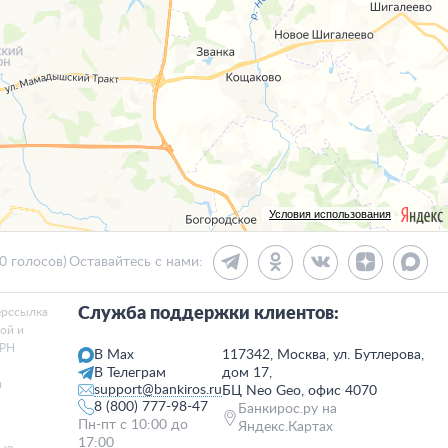
Условия использования
30 голосов)
Оставайтесь с нами:
Служба поддержки клиентов:
ерссылка
той и
ГРН
В Max
117342, Москва, ул. Бутлерова,
и
В Телеграм
дом 17,
я
support@bankiros.ru
БЦ Neo Geo, офис 4070
8 (800) 777-98-47
Банкирос.ру на
Пн-пт с 10:00 до
Яндекс.Картах
17:00