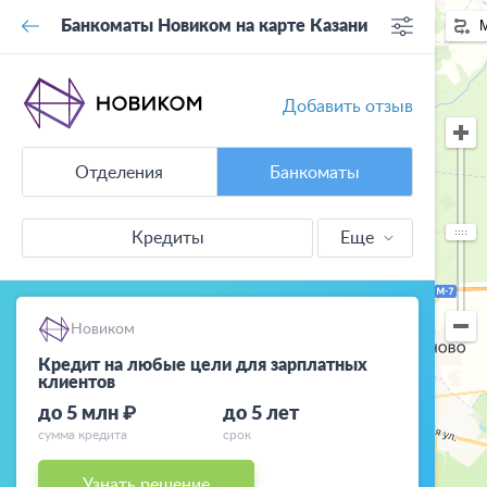
Банкоматы Новиком на карте Казани
Добавить отзыв
Отделения
Банкоматы
Кредиты
Еще
Кредитные
карты
Новиком
Ипотека
Кредит на любые цели для зарплатных
клиентов
Вклады
до 5 млн ₽
до 5 лет
сумма кредита
срок
Дебетовые
карты
Узнать решение