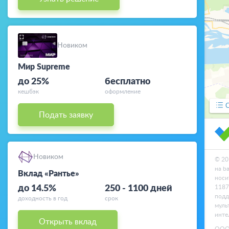
Отделения
Новиком
Мир Supreme
до 25%
бесплатно
кешбэк
оформление
Подать заявку
Новиком
© 20
на b
Вклад «Рантье»
носи
до 14.5%
250 - 1100 дней
1187
подд
доходность в год
срок
муль
инте
Открыть вклад