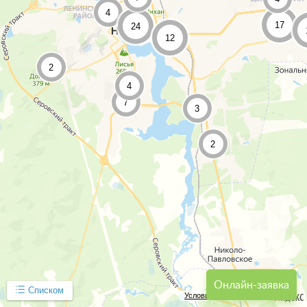
4
17
24
12
2
4
7
3
2
Онлайн-заявка
Списком
Условия использования