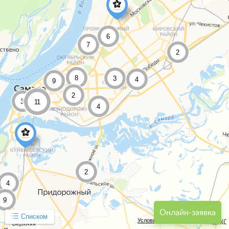
6
7
2
8
3
4
9
2
3
11
4
2
4
9
Онлайн-заявка
Списком
Условия использования