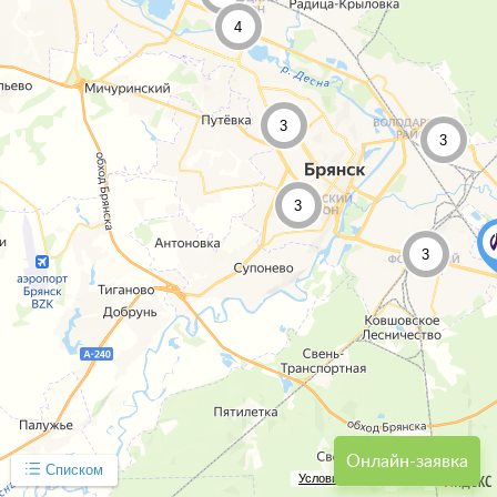
4
3
3
3
3
Онлайн-заявка
Списком
Условия использования