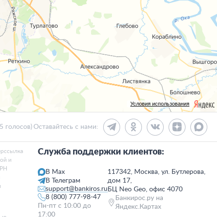
Условия использования
25 голосов)
Оставайтесь с нами:
Служба поддержки клиентов:
ерссылка
той и
ГРН
В Max
117342, Москва, ул. Бутлерова,
и
В Телеграм
дом 17,
я
support@bankiros.ru
БЦ Neo Geo, офис 4070
8 (800) 777-98-47
Банкирос.ру на
Пн-пт с 10:00 до
Яндекс.Картах
17:00