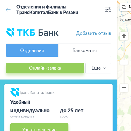
Отделения и филиалы
ТрансКапиталБанк в Рязани
Добавить отзыв
Отделения
Банкоматы
Онлайн-заявка
Еще
Кредиты
Ипотека
ТрансКапиталБанк
Удобный
Вклады
индивидуально
до 25 лет
сумма кредита
срок
Дебетовые
карты
Узнать решение