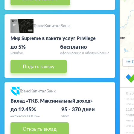
Курсы валют
Банкоматы
ТрансКапиталБанк
Мир Supreme в пакете услуг Privilege
до 5%
бесплатно
кешбэк
оформление и обслуживание
Подать заявку
ТрансКапиталБанк
© 20
на b
Вклад «ТКБ. Максимальный доход»
носи
до 12.45%
95 - 370 дней
1187
подд
доходность в год
срок
муль
инте
Открыть вклад