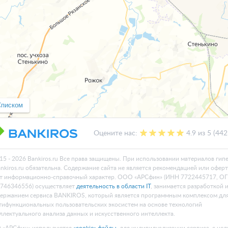
Списком
Оцените нас:
4.9 из 5 (44
15 - 2026 Bankiros.ru Все права защищены. При использовании материалов гип
ankiros.ru обязательна. Содержание сайта не является рекомендацией или офер
т информационно-справочный характер. ООО «АРСфин» (ИНН 7722445717, О
746346556) осуществляет
деятельность в области IT
, занимается разработкой 
ержанием сервиса BANKIROS, который является программным комплексом дл
тифункциональных пользовательских экосистем на основе технологий
ллектуального анализа данных и искусственного интеллекта.