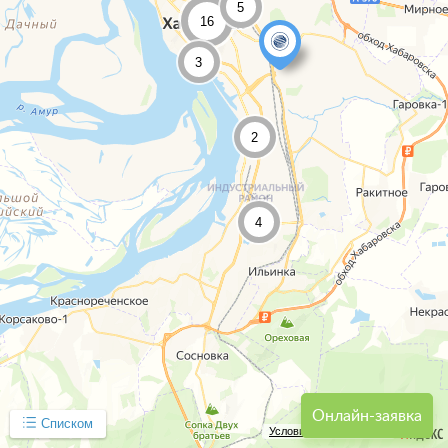
5
16
3
2
4
Онлайн-заявка
Списком
Условия использования