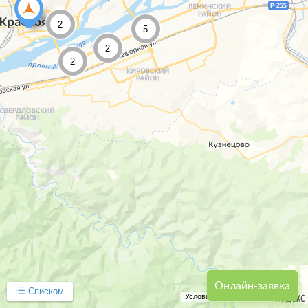
2
5
2
2
Онлайн-заявка
Списком
Условия использования