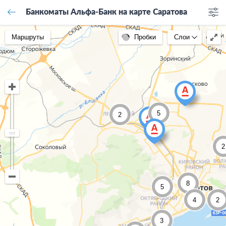
Банкоматы Альфа-Банк на карте Саратова
Маршруты
Пробки
Слои
5
2
2
8
5
4
2
3