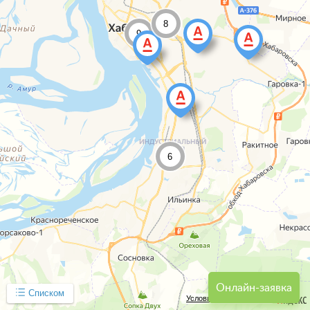
8
9
6
Онлайн-заявка
Списком
Условия использования